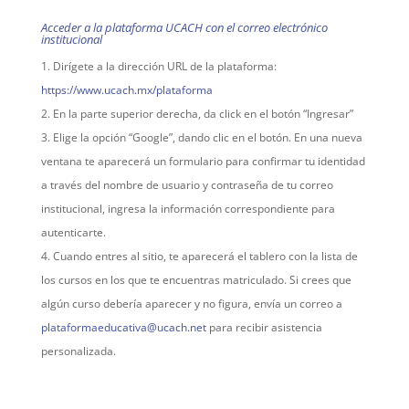
Acceder a la plataforma UCACH con el correo electrónico
institucional
Dirígete a la dirección URL de la plataforma:
https://www.ucach.mx/plataforma
En la parte superior derecha, da click en el botón “Ingresar”
El
i
g
e
la opción
“Google”,
dando clic en el botón
.
En una nueva
ventana
t
e
aparecerá un formulario para
confirmar
t
u identidad
a través de
l
nombre de usuario y contraseña de
t
u correo
institucional,
ingresa la información correspondiente para
autenticarte
.
Cuando entres al sitio
,
te aparecerá e
l tablero
con la lista de
los cursos
en los que te encuentras matriculado
. Si
crees que
algún curso debería aparecer
y
no figura, envía un correo a
plataformaeducativa@ucach.net
para recibir asistencia
personalizada.