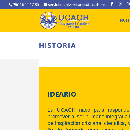
(961) 6 11 17 85
servicios.universitarios@ucach.mx
NUES
HISTORIA
IDEARIO
La UCACH nace para responder
promover al ser humano integral a 
de inspiración cristiana, científica, 
fin de formarlo para responder 