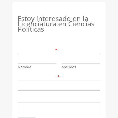
Estoy interesado en la
Licenciatura en Ciencias
Políticas
Compártenos tu nombre y un correo
electrónico de contacto para darte
más información
*
Nombre
Apellidos
Correo electrónico
*
Número de contacto