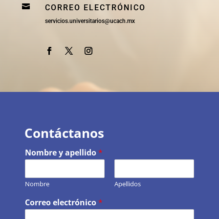

CORREO ELECTRÓNICO
servicios.universitarios@ucach.mx
Contáctanos
Nombre y apellido
*
Nombre
Apellidos
Correo electrónico
*