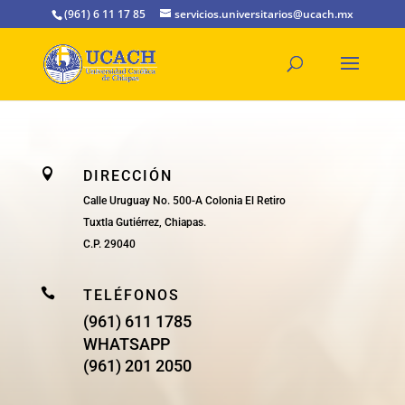
(961) 6 11 17 85
servicios.universitarios@ucach.mx

DIRECCIÓN
Calle Uruguay No. 500-A Colonia El Retiro
Tuxtla Gutiérrez, Chiapas.
C.P. 29040

TELÉFONOS
(961) 611 1785
WHATSAPP
(961) 201 2050