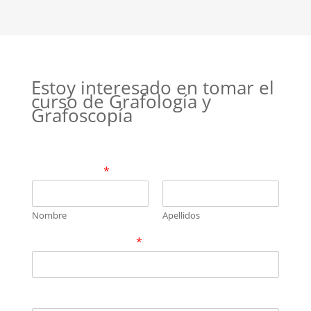
Estoy interesado en tomar el
curso de Grafología y
Grafoscopía
Compártenos tu nombre y un correo
electrónico de contacto para darte más
información
*
Nombre
Apellidos
Correo electrónico
*
Número de contacto