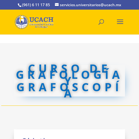
(961) 6 11 17 85
servicios.universitarios@ucach.mx
CURSO DE
GRAFOLOGÍA
Y
GRAFOSCOPÍ
A