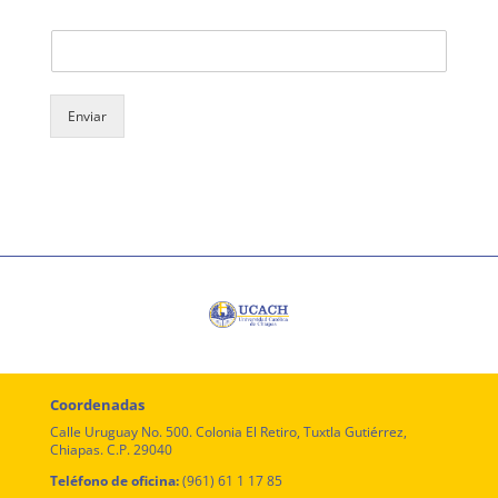
Número de contacto
Enviar
Coordenadas
Calle Uruguay No. 500. Colonia El Retiro, Tuxtla Gutiérrez,
Chiapas. C.P. 29040
Teléfono de oficina:
(961) 61 1 17 85