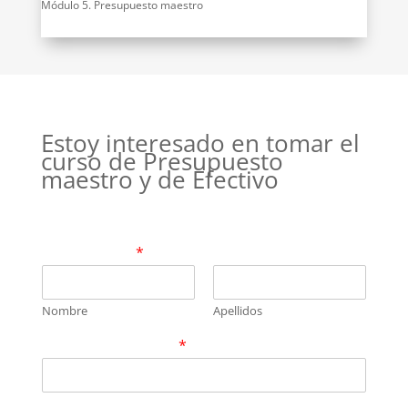
Módulo 5. Presupuesto maestro
Estoy interesado en tomar el
curso de Presupuesto
maestro y de Efectivo
Compártenos tu nombre y un correo
electrónico de contacto para darte más
información
*
Nombre
Apellidos
Correo electrónico
*