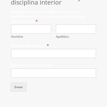
disciplina interior
Compártenos tu nombre y un correo
electrónico de contacto para darte más
información
*
Nombre
Apellidos
Correo electrónico
*
Número de contacto
Enviar