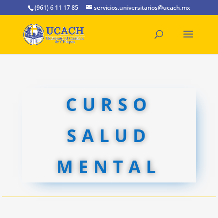
(961) 6 11 17 85
servicios.universitarios@ucach.mx
CURSO
SALUD
MENTAL