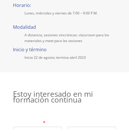
Horario:
Lunes, miércoles y viernes de 7:00 – 9:00 P.M.
Modalidad
A distancia, sesiones sincrónicas: classroom para los
materiales y meet para las sesiones
Inicio y término
Inicia 22 de agosto; termina abril 2023
Estoy interesado en mi
formación continua
Compártenos tu nombre y un correo
electrónico de contacto para darte más
información
*