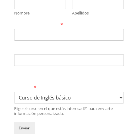
Nombre
Apellidos
Correo electrónico
*
Número de contacto
Selecciona el curso que te interesa y nos
pondremos en contacto a la brevedad
contigo
*
Elige el curso en el que estás interesad@ para enviarte
información personalizada.
Enviar