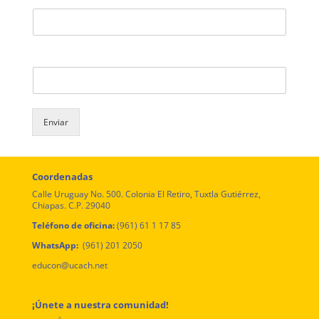
Número de contacto
Enviar
Coordenadas
Calle Uruguay No. 500. Colonia El Retiro, Tuxtla Gutiérrez,
Chiapas. C.P. 29040
Teléfono de oficina:
(961) 61 1 17 85
WhatsApp:
(961) 201 2050
educon@ucach.net
¡Únete a nuestra comunidad!