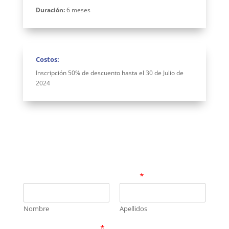
Duración:
6 meses
Costos:
Inscripción
50%
de
descuento
hasta
el
30
de
Julio
de
2024
Quedo atenta para atender tus inquietudes
para tomar este diplomado.
*
Nombre
Apellidos
Correo electrónico
*