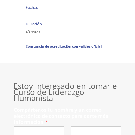
Fechas
Duración
40 horas
Constancia de acreditación con validez oficial
Estoy interesado en tomar el
Curso de Liderazgo
Humanista
Compártenos tu nombre y un correo
electrónico de contacto para darte más
información
*