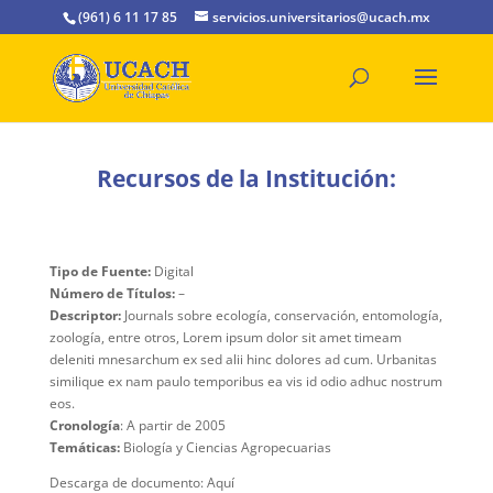
(961) 6 11 17 85
servicios.universitarios@ucach.mx
Recursos de la Institución:
Tipo de Fuente:
Digital
Número de Títulos:
–
Descriptor:
Journals sobre ecología, conservación, entomología,
zoología, entre otros, Lorem ipsum dolor sit amet timeam
deleniti mnesarchum ex sed alii hinc dolores ad cum. Urbanitas
similique ex nam paulo temporibus ea vis id odio adhuc nostrum
eos.
Cronología
: A partir de 2005
Temáticas:
Biología y Ciencias Agropecuarias
Descarga de documento: Aquí