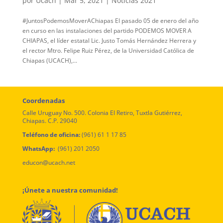
por
Ucach
|
Mar 5, 2021
|
Noticias 2021
#JuntosPodemosMoverAChiapas El pasado 05 de enero del año
en curso en las instalaciones del partido PODEMOS MOVER A
CHIAPAS, el líder estatal Lic. Justo Tomás Hernández Herrera y
el rector Mtro. Felipe Ruiz Pérez, de la Universidad Católica de
Chiapas (UCACH),...
Coordenadas
Calle Uruguay No. 500. Colonia El Retiro, Tuxtla Gutiérrez,
Chiapas. C.P. 29040
Teléfono de oficina:
(961) 61 1 17 85
WhatsApp:
(961) 201 2050
educon@ucach.net
¡Únete a nuestra comunidad!